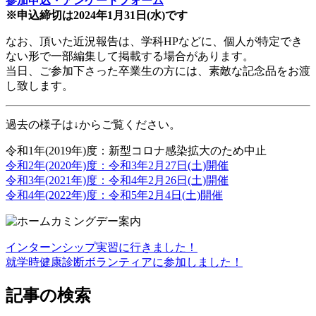
参加申込・アンケートフォーム
※申込締切は2024年1月31日(水)です
なお、頂いた近況報告は、学科HPなどに、個人が特定でき
ない形で一部編集して掲載する場合があります。
当日、ご参加下さった卒業生の方には、素敵な記念品をお渡
し致します。
過去の様子は↓からご覧ください。
令和1年(2019年)度：新型コロナ感染拡大のため中止
令和2年(2020年)度：令和3年2月27日(土)開催
令和3年(2021年)度：令和4年2月26日(土)開催
令和4年(2022年)度：令和5年2月4日(土)開催
インターンシップ実習に行きました！
投
就学時健康診断ボランティアに参加しました！
稿
記事の検索
ナ