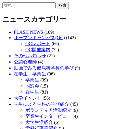
ビ
検
ゲ
索:
ニュースカテゴリー
ー
シ
FLASH NEWS
(189)
ョ
オープンキャンパス(OC)
(142)
OCレポート
(66)
ン
OC開催案内
(72)
その他お知らせ
(21)
公認心理師
(4)
動画でみる健康科学科の学び
(9)
在学生・卒業生
(96)
卒業生
(39)
同窓会
(15)
在学生
(81)
大学イベント
(56)
学生による学科の学び紹介
(45)
ボランティア活動紹介
(9)
卒業生インタービュー
(4)
大学生活紹介
(6)
学科行事等紹介
(5)