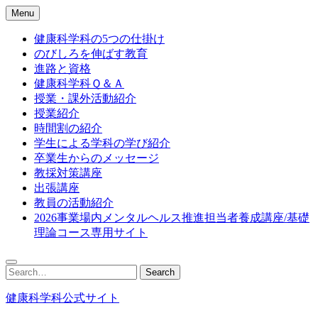
Skip
Menu
to
content
健康科学科の5つの仕掛け
のびしろを伸ばす教育
進路と資格
健康科学科Ｑ＆Ａ
授業・課外活動紹介
授業紹介
時間割の紹介
学生による学科の学び紹介
卒業生からのメッセージ
教採対策講座
出張講座
教員の活動紹介
2026事業場内メンタルヘルス推進担当者養成講座/基礎
理論コース専用サイト
Search
Search
for:
健康科学科公式サイト