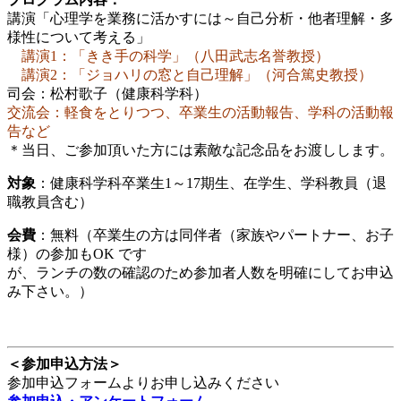
講演「心理学を業務に活かすには～自己分析・他者理解・多
様性について考える」
講演1：「きき手の科学」（八田武志名誉教授）
講演2：「ジョハリの窓と自己理解」（河合篤史教授）
司会：松村歌子（健康科学科）
交流会：軽食をとりつつ、卒業生の活動報告、学科の活動報
告など
＊当日、ご参加頂いた方には素敵な記念品をお渡しします。
対象
：健康科学科卒業生1～17期生、在学生、学科教員（退
職教員含む）
会費
：無料（卒業生の方は同伴者（家族やパートナー、お子
様）の参加もOK です
が、ランチの数の確認のため参加者人数を明確にしてお申込
み下さい。）
＜参加申込方法＞
参加申込フォームよりお申し込みください