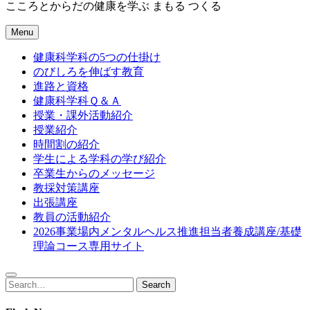
こころとからだの健康を学ぶ まもる つくる
Menu
健康科学科の5つの仕掛け
のびしろを伸ばす教育
進路と資格
健康科学科Ｑ＆Ａ
授業・課外活動紹介
授業紹介
時間割の紹介
学生による学科の学び紹介
卒業生からのメッセージ
教採対策講座
出張講座
教員の活動紹介
2026事業場内メンタルヘルス推進担当者養成講座/基礎
理論コース専用サイト
Search
Search
for: