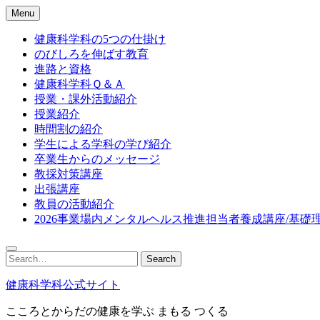
Skip
Menu
to
content
健康科学科の5つの仕掛け
のびしろを伸ばす教育
進路と資格
健康科学科Ｑ＆Ａ
授業・課外活動紹介
授業紹介
時間割の紹介
学生による学科の学び紹介
卒業生からのメッセージ
教採対策講座
出張講座
教員の活動紹介
2026事業場内メンタルヘルス推進担当者養成講座/基礎
Search
Search
for:
健康科学科公式サイト
こころとからだの健康を学ぶ まもる つくる