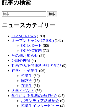
記事の検索
ナ
ビ
検
ゲ
索:
ニュースカテゴリー
ー
シ
FLASH NEWS
(189)
ョ
オープンキャンパス(OC)
(142)
OCレポート
(66)
ン
OC開催案内
(72)
その他お知らせ
(21)
公認心理師
(4)
動画でみる健康科学科の学び
(9)
在学生・卒業生
(96)
卒業生
(39)
同窓会
(15)
在学生
(81)
大学イベント
(56)
学生による学科の学び紹介
(45)
ボランティア活動紹介
(9)
卒業生インタービュー
(4)