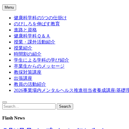
Menu
健康科学科の5つの仕掛け
のびしろを伸ばす教育
進路と資格
健康科学科Ｑ＆Ａ
授業・課外活動紹介
授業紹介
時間割の紹介
学生による学科の学び紹介
卒業生からのメッセージ
教採対策講座
出張講座
教員の活動紹介
2026事業場内メンタルヘルス推進担当者養成講座/基礎
Search
Search
for:
Flash News