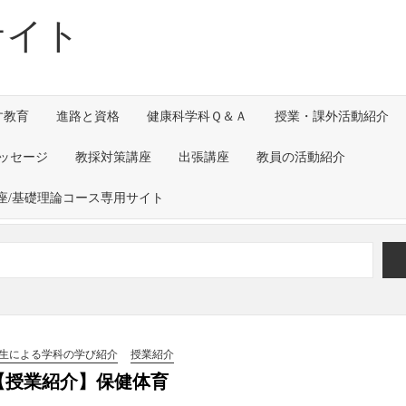
サイト
す教育
進路と資格
健康科学科Ｑ＆Ａ
授業・課外活動紹介
ッセージ
教採対策講座
出張講座
教員の活動紹介
座/基礎理論コース専用サイト
すか）」～グループワークを通して～
rnal of Translational Medicine （2026年7
ックスの工場見学を実施しました！
生による学科の学び紹介
授業紹介
【授業紹介】保健体育