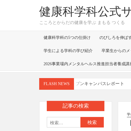
Skip
健康科学科公式
to
content
こころとからだの健康を学ぶ まもる つくる
健康科学科の5つの仕掛け
のびしろを伸ば
学生による学科の学び紹介
卒業生からのメ
2026事業場内メンタルヘルス推進担当者養成講
７月26日(日) オープンキャンパスレポート
FLASH NEWS
「大学卒業後どのような人間になるか（目指
福田早苗学部長の所属する研究グループによる研究成果が、Jou
月27日）に掲載されました
記事の検索
「環境衛生実習」の授業で株式会社メイワパ
学
検
8/9,22にオープンキャンパスを開催します！
索: