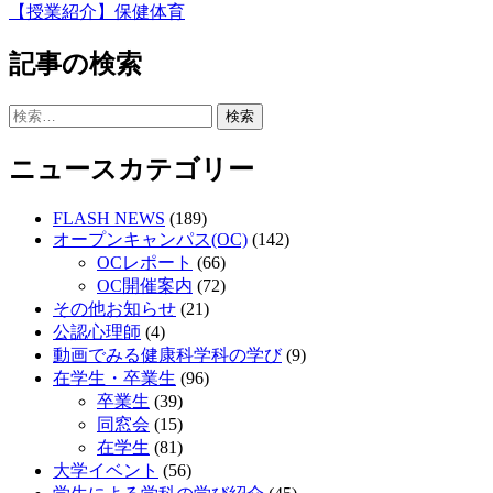
【授業紹介】保健体育
稿
記事の検索
ナ
ビ
検
ゲ
索:
ニュースカテゴリー
ー
シ
FLASH NEWS
(189)
ョ
オープンキャンパス(OC)
(142)
OCレポート
(66)
ン
OC開催案内
(72)
その他お知らせ
(21)
公認心理師
(4)
動画でみる健康科学科の学び
(9)
在学生・卒業生
(96)
卒業生
(39)
同窓会
(15)
在学生
(81)
大学イベント
(56)