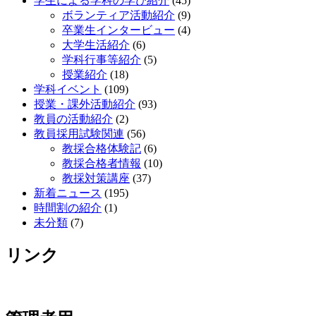
学生による学科の学び紹介
(45)
ボランティア活動紹介
(9)
卒業生インタービュー
(4)
大学生活紹介
(6)
学科行事等紹介
(5)
授業紹介
(18)
学科イベント
(109)
授業・課外活動紹介
(93)
教員の活動紹介
(2)
教員採用試験関連
(56)
教採合格体験記
(6)
教採合格者情報
(10)
教採対策講座
(37)
新着ニュース
(195)
時間割の紹介
(1)
未分類
(7)
リンク