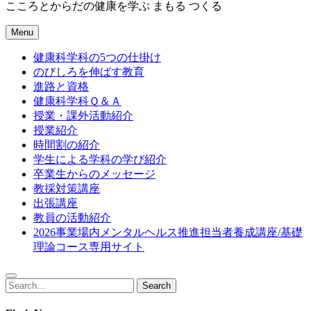
こころとからだの健康を学ぶ まもる つくる
Menu
健康科学科の5つの仕掛け
のびしろを伸ばす教育
進路と資格
健康科学科Ｑ＆Ａ
授業・課外活動紹介
授業紹介
時間割の紹介
学生による学科の学び紹介
卒業生からのメッセージ
教採対策講座
出張講座
教員の活動紹介
2026事業場内メンタルヘルス推進担当者養成講座/基礎
理論コース専用サイト
Search
Search
for: