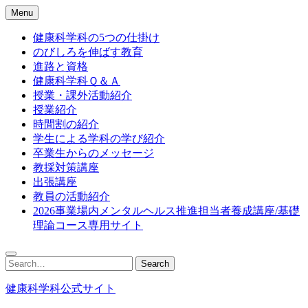
Skip
Menu
to
content
健康科学科の5つの仕掛け
のびしろを伸ばす教育
進路と資格
健康科学科Ｑ＆Ａ
授業・課外活動紹介
授業紹介
時間割の紹介
学生による学科の学び紹介
卒業生からのメッセージ
教採対策講座
出張講座
教員の活動紹介
2026事業場内メンタルヘルス推進担当者養成講座/基礎
理論コース専用サイト
Search
Search
for:
健康科学科公式サイト