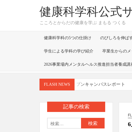
Skip
健康科学科公式
to
content
こころとからだの健康を学ぶ まもる つくる
健康科学科の5つの仕掛け
のびしろを伸ば
学生による学科の学び紹介
卒業生からのメ
2026事業場内メンタルヘルス推進担当者養成講
７月26日(日) オープンキャンパスレポート
FLASH NEWS
「大学卒業後どのような人間になるか（目指
福田早苗学部長の所属する研究グループによる研究成果が、Jou
月27日）に掲載されました
記事の検索
「環境衛生実習」の授業で株式会社メイワパ
F
検
8/9,22にオープンキャンパスを開催します！
索: