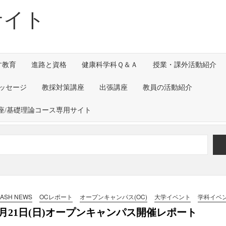
サイト
す教育
進路と資格
健康科学科Ｑ＆Ａ
授業・課外活動紹介
ッセージ
教採対策講座
出張講座
教員の活動紹介
座/基礎理論コース専用サイト
すか）」～グループワークを通して～
rnal of Translational Medicine （2026年7
ックスの工場見学を実施しました！
LASH NEWS
OCレポート
オープンキャンパス(OC)
大学イベント
学科イベ
6月21日(日)オープンキャンパス開催レポート