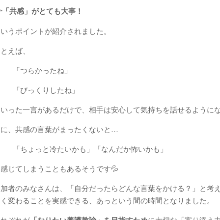
👉「共感」がとても大事！
というポイントが紹介されました。
たとえば、
「つらかったね」
「びっくりしたね」
といった一言があるだけで、相手は安心して気持ちを話せるように
逆に、共感の言葉がまったくないと…
「ちょっと冷たいかも」「なんだか怖いかも」
と感じてしまうこともあるそうです💦
参加者のみなさんは、「自分だったらどんな言葉をかける？」と考
きく変わることを実感できる、あっという間の時間となりました。
それぞれが
「なりたい養護教諭」を目指すため
に大切な「寄り添う