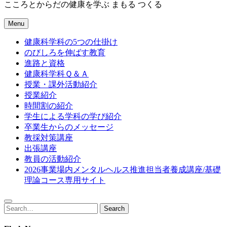
こころとからだの健康を学ぶ まもる つくる
Menu
健康科学科の5つの仕掛け
のびしろを伸ばす教育
進路と資格
健康科学科Ｑ＆Ａ
授業・課外活動紹介
授業紹介
時間割の紹介
学生による学科の学び紹介
卒業生からのメッセージ
教採対策講座
出張講座
教員の活動紹介
2026事業場内メンタルヘルス推進担当者養成講座/基礎
理論コース専用サイト
Search
Search
for: