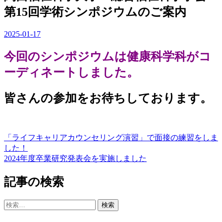
第15回学術シンポジウムのご案内
2025-01-17
今回のシンポジウムは健康科学科がコ
ーディネートしました。
皆さんの参加をお待ちしております。
「ライフキャリアカウンセリング演習」で面接の練習をしま
投
した！
稿
2024年度卒業研究発表会を実施しました
ナ
記事の検索
ビ
ゲ
検
索:
ー