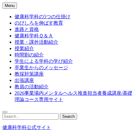
Skip
Menu
to
content
健康科学科の5つの仕掛け
のびしろを伸ばす教育
進路と資格
健康科学科Ｑ＆Ａ
授業・課外活動紹介
授業紹介
時間割の紹介
学生による学科の学び紹介
卒業生からのメッセージ
教採対策講座
出張講座
教員の活動紹介
2026事業場内メンタルヘルス推進担当者養成講座/基礎
理論コース専用サイト
Search
Search
for:
健康科学科公式サイト