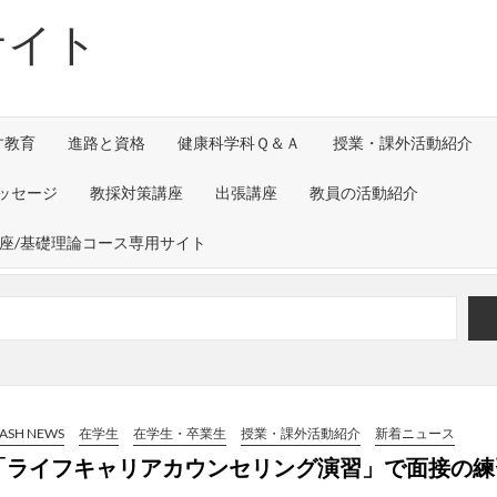
サイト
す教育
進路と資格
健康科学科Ｑ＆Ａ
授業・課外活動紹介
ッセージ
教採対策講座
出張講座
教員の活動紹介
講座/基礎理論コース専用サイト
すか）」～グループワークを通して～
urnal of Translational Medicine （2026
ックスの工場見学を実施しました！
LASH NEWS
在学生
在学生・卒業生
授業・課外活動紹介
新着ニュース
「ライフキャリアカウンセリング演習」で面接の練