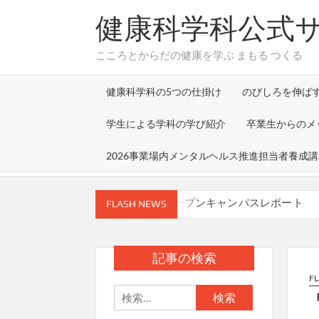
Skip
健康科学科公式
to
content
こころとからだの健康を学ぶ まもる つくる
健康科学科の5つの仕掛け
のびしろを伸ば
学生による学科の学び紹介
卒業生からのメ
2026事業場内メンタルヘルス推進担当者養成
７月26日(日) オープンキャンパスレポート
FLASH NEWS
「大学卒業後どのような人間になるか（目指
福田早苗学部長の所属する研究グループによる研究成果が、Jo
年7月27日）に掲載されました
記事の検索
「環境衛生実習」の授業で株式会社メイワパ
F
検
8/9,22にオープンキャンパスを開催します！
索: