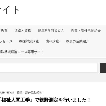
サイト
す教育
進路と資格
健康科学科Ｑ＆Ａ
授業・課外活動紹介
ッセージ
教採対策講座
出張講座
教員の活動紹介
講座/基礎理論コース専用サイト
すか）」～グループワークを通して～
urnal of Translational Medicine （2026
ックスの工場見学を実施しました！
LASH NEWS
授業・課外活動紹介
「福祉人間工学」で視野測定を行いました！