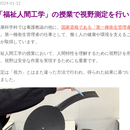
2024-01-12
「福祉人間工学」の授業で視野測定を行い
健康科学科では養護教諭の他に、
国家資格である「第一種衛生管理
す
。第一種衛生管理者の仕事として、働く人の健康や環境を支える
くが取得しています。
福祉人間工学の授業において、人間特性を理解するために視野計を
た。視野は安全な作業を実現するためにも重要です。
測定は「視力」とはまた違った方法で行われ、得られた結果に基づ
えました。