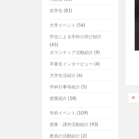
(81)
在学生
(56)
大学イベント
学生による学科の学び紹介
(45)
(9)
ボランティア活動紹介
(4)
卒業生インタービュー
(6)
大学生活紹介
(5)
学科行事等紹介
投
(18)
授業紹介
稿
(109)
学科イベント
ナ
(93)
授業・課外活動紹介
ビ
(2)
ゲ
教員の活動紹介