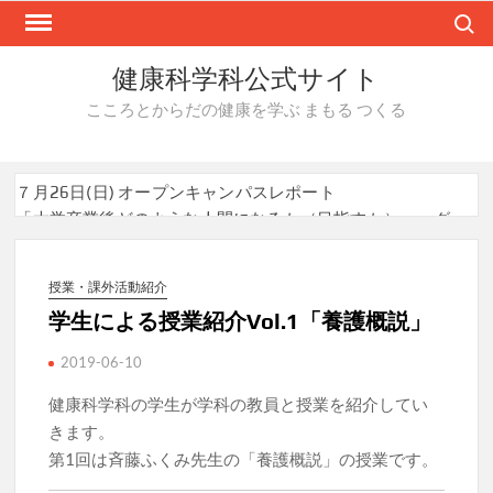
Skip
Search
to
content
健康科学科公式サイト
こころとからだの健康を学ぶ まもる つくる
７月26日(日) オープンキャンパスレポート
「大学卒業後どのような人間になるか（目指すか）」～グ
ループワークを通して～
福田早苗学部長の所属する研究グループによる研究成果
が、Journal of Translational Medicine （2026年7月27
授業・課外活動紹介
日）に掲載されました
学生による授業紹介Vol.1「養護概説」
「環境衛生実習」の授業で株式会社メイワパックスの工場
見学を実施しました！
2019-06-10
8/9,22にオープンキャンパスを開催します！
健康科学科の学生が学科の教員と授業を紹介してい
きます。
第1回は斉藤ふくみ先生の「養護概説」の授業です。