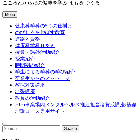
こころとからだの健康を学ぶ まもる つくる
Menu
健康科学科の5つの仕掛け
のびしろを伸ばす教育
進路と資格
健康科学科Ｑ＆Ａ
授業・課外活動紹介
授業紹介
時間割の紹介
学生による学科の学び紹介
卒業生からのメッセージ
教採対策講座
出張講座
教員の活動紹介
2026事業場内メンタルヘルス推進担当者養成講座/基礎
理論コース専用サイト
Search
Search
for: