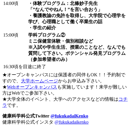
14:00頃
・体験プログラム：北條妙子先生
「”なんでやねん！”を言い合おう」
・養護教諭の免許を取得し、大学院で心理学を
学び、心理職として働く卒業生の話
・学生の紹介
15:00頃
学科プログラム②
ミニ保健室体験・個別相談など
※入試や学生生活、授業のことなど、なんでも
質問して下さい。
ポテンシャル発見プログラム
（参加希望者のみ）
16:30頃を目途に終了
★オープンキャンパスには保護者の同伴もOK！！予約制で
すので、
大学ホームページ
からお申込み下さい。
★
Webオープンキャンパス
も実施しています！来学が難しい
方はWebでご参加下さい。
★大学全体のイベント、大学へのアクセスなどの情報は
コチ
ラ
です。
健康科学科公式Twitter
@fukukadaiKenko
健康科学科公式インスタ
@fukukadaikenko