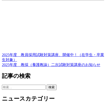
2025年度 教員採用試験対策講座、開催中！（在学生・卒業
投
生対象）
稿
2025年度 教採（養護教諭）二次試験対策講座のお知らせ
ナ
記事の検索
ビ
ゲ
検
索:
ー
ニュースカテゴリー
シ