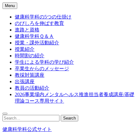
Skip
Menu
to
content
健康科学科の5つの仕掛け
のびしろを伸ばす教育
進路と資格
健康科学科Ｑ＆Ａ
授業・課外活動紹介
授業紹介
時間割の紹介
学生による学科の学び紹介
卒業生からのメッセージ
教採対策講座
出張講座
教員の活動紹介
2026事業場内メンタルヘルス推進担当者養成講座/基礎
理論コース専用サイト
Search
Search
for:
健康科学科公式サイト