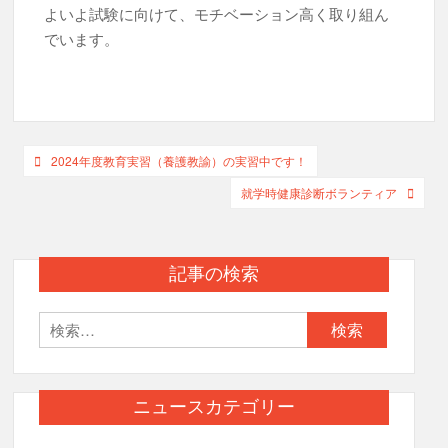
よいよ試験に向けて、モチベーション高く取り組ん
でいます。
投
2024年度教育実習（養護教諭）の実習中です！
稿
就学時健康診断ボランティア
ナ
ビ
記事の検索
ゲ
ー
検
索:
シ
ョ
ニュースカテゴリー
ン