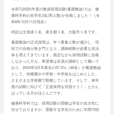
令和7(2025)年度の教員採用試験(養護教諭)では、健
康科学科の在学生3名(実人数)が合格しました！（令
和6年10月11日現在）
内訳は北海道１名、東京都１名、大阪市１名です。
養護教諭の正式採用は、年々募集人数が減少し、現
役での合格が狭き門となり、講師経験が必要な自治
体も増えてきています。残念ながら採用試験に合格
しなかった方も、希望者は全員が講師として働いて
おり、2024年3月卒業生の57.5%（46名）が養護教諭
として、幼稚園や小学校・中学校をはじめとした、
さまざまな学校園で勤務しています。そして、来年
度の試験に向けて「正規採用を目指そう！」とがん
ばっている方がほとんどです。
健康科学科では、採用試験の受験は学生の自主性に
任せておりますが、受験する学生のために年間70回