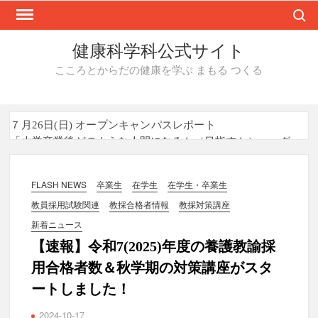
Search
Skip
to
content
健康科学科公式サイト
こころとからだの健康を学ぶ まもる つくる
７月26日(日) オープンキャンパスレポート
「大学卒業後どのような人間になるか（目指すか）」～グ
ループワークを通して～
福田早苗学部長の所属する研究グループによる研究成果
が、Journal of Translational Medicine （2026年7月27日）に
FLASH NEWS
卒業生
在学生
在学生・卒業生
掲載されました
教員採用試験関連
教採合格者情報
教採対策講座
「環境衛生実習」の授業で株式会社メイワパックスの工場
見学を実施しました！
新着ニュース
8/9,22にオープンキャンパスを開催します！
【速報】令和7(2025)年度の養護教諭採
用合格者数＆秋学期の対策講座がスタ
ートしました！
2024-10-17