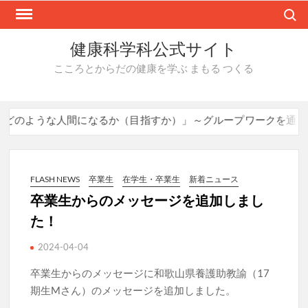
Skip
Search
to
content
健康科学科公式サイト
こころとからだの健康を学ぶ まもる つくる
どのような人間になるか（目指すか）」～グループワークを通して
FLASH NEWS
卒業生
在学生・卒業生
新着ニュース
卒業生からのメッセージを追加しまし
た！
2024-04-04
卒業生からのメッセージに和歌山県養護助教諭（17
期生Mさん）のメッセージを追加しました。