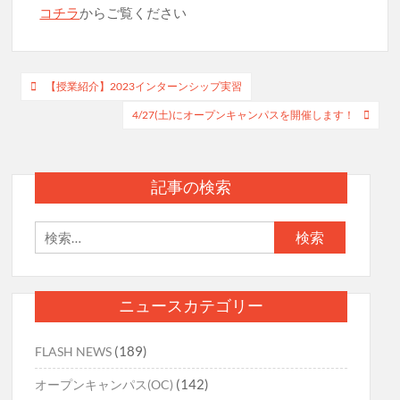
コチラ
からご覧ください
投
【授業紹介】2023インターンシップ実習
稿
4/27(土)にオープンキャンパスを開催します！
ナ
ビ
記事の検索
ゲ
ー
検
索:
シ
ョ
ニュースカテゴリー
ン
(189)
FLASH NEWS
(142)
オープンキャンパス(OC)