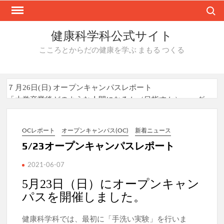
Skip
Search
to
content
健康科学科公式サイト
こころとからだの健康を学ぶ まもる つくる
７月26日(日) オープンキャンパスレポート
「大学卒業後どのような人間になるか（目指すか）」～グ
ループワークを通して～
福田早苗学部長の所属する研究グループによる研究成果
が、Journal of Translational Medicine （2026年7月27日）に
OCレポート
オープンキャンパス(OC)
新着ニュース
掲載されました
5/23オープンキャンパスレポート
「環境衛生実習」の授業で株式会社メイワパックスの工場
見学を実施しました！
2021-06-07
8/9,22にオープンキャンパスを開催します！
5月23日（日）にオープンキャン
パスを開催しました。
健康科学科では、最初に「手洗い実験」を行いま