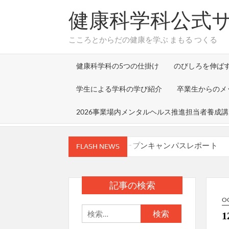
Skip
健康科学科公式
to
content
こころとからだの健康を学ぶ まもる つくる
健康科学科の5つの仕掛け
のびしろを伸ば
学生による学科の学び紹介
卒業生からのメ
2026事業場内メンタルヘルス推進担当者養成
７月26日(日) オープンキャンパスレポート
FLASH NEWS
「大学卒業後どのような人間になるか（目指
福田早苗学部長の所属する研究グループによる研究成果が、Jo
年7月27日）に掲載されました
記事の検索
「環境衛生実習」の授業で株式会社メイワパ
O
検
8/9,22にオープンキャンパスを開催します！
索: