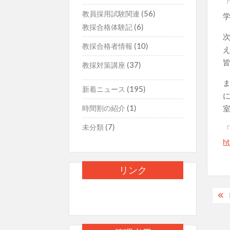
(56)
教員採用試験関連
(6)
教採合格体験記
(10)
教採合格者情報
(37)
教採対策講座
(195)
新着ニュース
(1)
時間割の紹介
(7)
未分類
h
リンク
投
稿
ナ