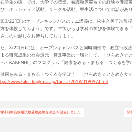
「在学生の話」では、大学での授業、看護臨床実習での経験や養護
学び、ボランティア活動、サークル活動、寮生活についての話があ
次回3/22(日)のオープンキャンパスのミニ講義は、松中久美子准
え方を体験してみよう」です。午後からは学科の学びを体験できる
皆さまのお越しをお待ちしております。
また、3/22(日)には、オープンキャンパスと同時開催で、独立行
による研究成果の社会還元・普及事業の一環として、「ひらめき☆
室へ～KAKENHI」のプログラム「健康をみる・まもる・つくるを
「健康をみる・まもる・つくるを学ぼう」（ひらめき☆ときめきサ
ttps://www.fuksi-kagk-u.ac.jp/topics/2019/d19097.html
地域別教員採用試験受験経験交流会を開催しました
関