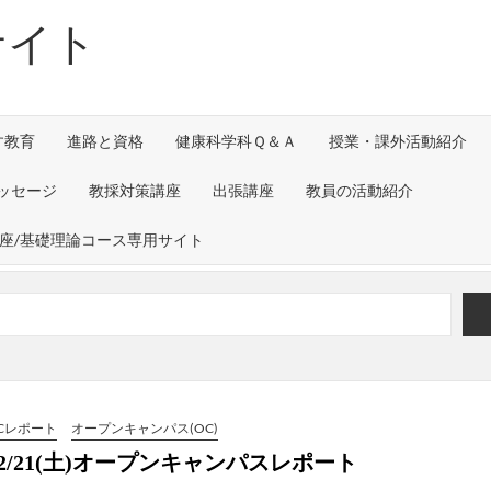
サイト
す教育
進路と資格
健康科学科Ｑ＆Ａ
授業・課外活動紹介
ッセージ
教採対策講座
出張講座
教員の活動紹介
講座/基礎理論コース専用サイト
すか）」～グループワークを通して～
urnal of Translational Medicine （2026
ックスの工場見学を実施しました！
Cレポート
オープンキャンパス(OC)
12/21(土)オープンキャンパスレポート