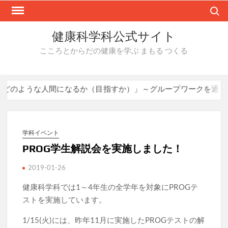
Skip
Search
to
content
健康科学科公式サイト
こころとからだの健康を学ぶ まもる つくる
のような人間になるか（目指すか）」～グループワークを通して
学科イベント
PROG学生解説会を実施しました！
2019-01-26
健康科学科では1～4年生の全学年を対象にPROGテ
ストを実施しています。
1/15(火)には、昨年11月に実施したPROGテストの解