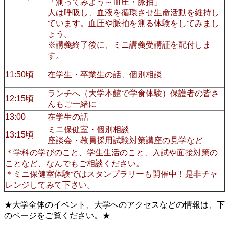
「測ってみよう～血圧・脈拍」
人は呼吸し、血液を循環させ生命活動を維持し
ています。血圧や脈拍を測る体験をしてみまし
ょう。
※講義終了後に、ミニ講義受講証を配付しま
す。
11:50頃
在学生・
卒業生の話、個別相談
ランチへ（大学本館で学食体験）保護者の皆さ
12:15頃
んもご一緒に
13:00
在学生の話
ミニ保健室・個別相談
13:15頃
座談会・教員採用試験対策講座の見学など
＊学科の学びのこと、学生生活のこと、入試や面接対策の
ことなど、なんでもご相談ください。
＊ミニ保健室体験ではスタンプラリーも開催中！是非チャ
レンジしてみて下さい。
★大学全体のイベント、大学へのアクセスなどの情報は、下
のページをご覧ください。★