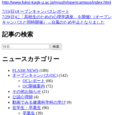
http://www.fuksi-kagk-u.ac.jp/nyushi/opencampus/index.html
7/15(日)オープンキャンパスレポート
投
7/29(日)に「高校生のための心理学講座」を開催!（オープン
稿
キャンパスと同時開催）→台風のため中止となりました
ナ
記事の検索
ビ
ゲ
検
索:
ー
ニュースカテゴリー
シ
ョ
FLASH NEWS
(189)
オープンキャンパス(OC)
(142)
ン
OCレポート
(66)
OC開催案内
(72)
その他お知らせ
(21)
公認心理師
(4)
動画でみる健康科学科の学び
(9)
在学生・卒業生
(96)
卒業生
(39)