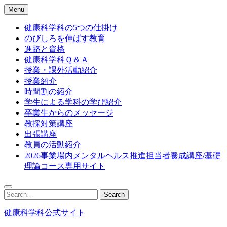
Skip
Menu
to
content
健康科学科の5つの仕掛け
のびしろを伸ばす教育
進路と資格
健康科学科Ｑ＆Ａ
授業・課外活動紹介
授業紹介
時間割の紹介
学生による学科の学び紹介
卒業生からのメッセージ
教採対策講座
出張講座
教員の活動紹介
2026事業場内メンタルヘルス推進担当者養成講座/基礎
理論コース専用サイト
Search
Search
for:
健康科学科公式サイト