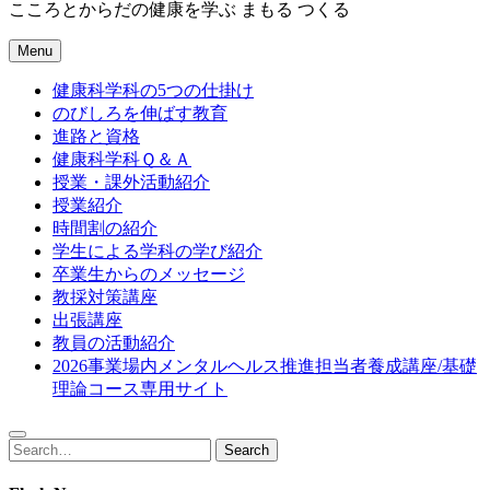
こころとからだの健康を学ぶ まもる つくる
Menu
健康科学科の5つの仕掛け
のびしろを伸ばす教育
進路と資格
健康科学科Ｑ＆Ａ
授業・課外活動紹介
授業紹介
時間割の紹介
学生による学科の学び紹介
卒業生からのメッセージ
教採対策講座
出張講座
教員の活動紹介
2026事業場内メンタルヘルス推進担当者養成講座/基礎
理論コース専用サイト
Search
Search
for: