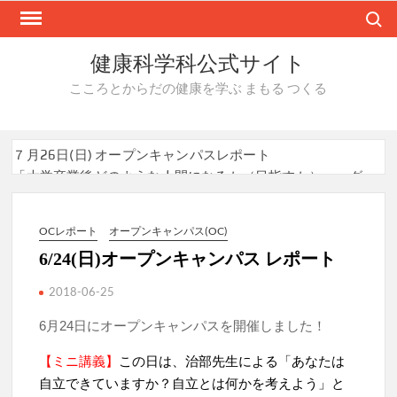
Skip
Search
to
content
健康科学科公式サイト
こころとからだの健康を学ぶ まもる つくる
７月26日(日) オープンキャンパスレポート
「大学卒業後どのような人間になるか（目指すか）」～グ
ループワークを通して～
福田早苗学部長の所属する研究グループによる研究成果
が、Journal of Translational Medicine （2026年7月27
OCレポート
オープンキャンパス(OC)
日）に掲載されました
6/24(日)オープンキャンパス レポート
「環境衛生実習」の授業で株式会社メイワパックスの工場
見学を実施しました！
2018-06-25
8/9,22にオープンキャンパスを開催します！
6月24日にオープンキャンパスを開催しました！
【ミニ講義】
この日は、治部先生による「あなたは
自立できていますか？自立とは何かを考えよう」と